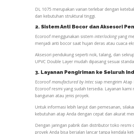
DL 1075 merupakan varian terlebar dengan keteba
dan kebutuhan struktural tinggi.
2. Sistem Anti Bocor dan Aksesori P
Ecoroof menggunakan sistem
interlocking
yang men
menjadi anti bocor saat hujan deras atau cuaca ek
Aksesori pendukung seperti nok, talang, dan sekru
UPVC Double Layer mudah dipasang sesuai standar
3. Layanan Pengiriman ke Seluruh In
Ecoroof
manufactured by Intec
siap mengirim Atap 
Ecoroof resmi yang sudah tersedia. Layanan kami 
bangunan atau jenis proyek.
Untuk informasi lebih lanjut dan pemesanan, sil
kebutuhan atap Anda dengan cepat dan akurat me
Dengan jaringan pabrik dan distributor toko resmi 
proyek Anda bisa berjalan lancar tanpa kendala ke