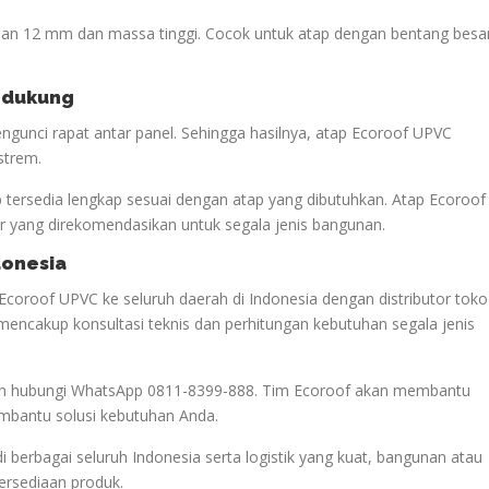
lan 12 mm dan massa tinggi. Cocok untuk atap dengan bentang besa
endukung
gunci rapat antar panel. Sehingga hasilnya, atap Ecoroof UPVC
strem.
p tersedia lengkap sesuai dengan atap yang dibutuhkan. Atap Ecoroof
 yang direkomendasikan untuk segala jenis bangunan.
donesia
Ecoroof UPVC ke seluruh daerah di Indonesia dengan distributor toko
mencakup konsultasi teknis dan perhitungan kebutuhan segala jenis
akan hubungi WhatsApp 0811-8399-888. Tim Ecoroof akan membantu
mbantu solusi kebutuhan Anda.
di berbagai seluruh Indonesia serta logistik yang kuat, bangunan atau
tersediaan produk.