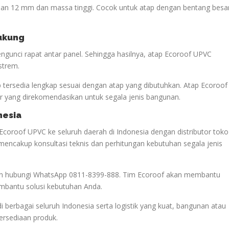
lan 12 mm dan massa tinggi. Cocok untuk atap dengan bentang besa
dukung
gunci rapat antar panel. Sehingga hasilnya, atap Ecoroof UPVC
strem.
p tersedia lengkap sesuai dengan atap yang dibutuhkan. Atap Ecoroof
 yang direkomendasikan untuk segala jenis bangunan.
nesia
Ecoroof UPVC ke seluruh daerah di Indonesia dengan distributor toko
mencakup konsultasi teknis dan perhitungan kebutuhan segala jenis
akan hubungi WhatsApp 0811-8399-888. Tim Ecoroof akan membantu
mbantu solusi kebutuhan Anda.
di berbagai seluruh Indonesia serta logistik yang kuat, bangunan atau
tersediaan produk.