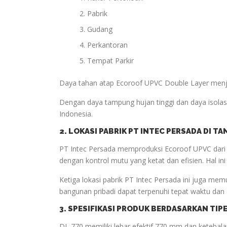
Pabrik
Gudang
Perkantoran
Tempat Parkir
Daya tahan atap Ecoroof UPVC Double Layer menja
Dengan daya tampung hujan tinggi dan daya isolasi
Indonesia.
2. LOKASI PABRIK PT INTEC PERSADA DI 
PT Intec Persada memproduksi Ecoroof UPVC dari t
dengan kontrol mutu yang ketat dan efisien. Hal in
Ketiga lokasi pabrik PT Intec Persada ini juga mem
bangunan pribadi dapat terpenuhi tepat waktu dan 
3. SPESIFIKASI PRODUK BERDASARKAN TIP
DL 770 memiliki lebar efektif 770 mm dan keteba