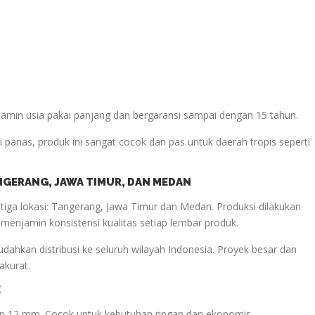
min usia pakai panjang dan bergaransi sampai dengan 15 tahun.
 panas, produk ini sangat cocok dan pas untuk daerah tropis seperti
TANGERANG, JAWA TIMUR, DAN MEDAN
iga lokasi: Tangerang, Jawa Timur dan Medan. Produksi dilakukan
i menjamin konsistensi kualitas setiap lembar produk.
udahkan distribusi ke seluruh wilayah Indonesia. Proyek besar dan
akurat.
E
lan 12 mm. Cocok untuk kebutuhan ringan dan ekonomis.