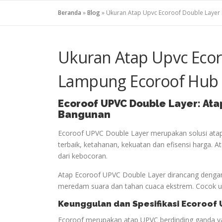
Beranda
»
Blog
»
Ukuran Atap Upvc Ecoroof Double Layer
Ukuran Atap Upvc Ecor
Lampung Ecoroof Hub 
Ecoroof UPVC Double Layer: Ata
Bangunan
Ecoroof UPVC Double Layer merupakan solusi ata
terbaik, ketahanan, kekuatan dan efisensi harga.
dari kebocoran.
Atap Ecoroof UPVC Double Layer dirancang dengan
meredam suara dan tahan cuaca ekstrem. Cocok unt
Keunggulan dan Spesifikasi Ecoroof
Ecoroof merupakan atap UPVC berdinding ganda ya