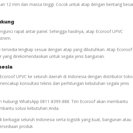
lan 12 mm dan massa tinggi. Cocok untuk atap dengan bentang besa
dukung
gunci rapat antar panel. Sehingga hasilnya, atap Ecoroof UPVC
strem.
p tersedia lengkap sesuai dengan atap yang dibutuhkan. Atap Ecoroof
 yang direkomendasikan untuk segala jenis bangunan.
nesia
Ecoroof UPVC ke seluruh daerah di Indonesia dengan distributor toko
mencakup konsultasi teknis dan perhitungan kebutuhan segala jenis
akan hubungi WhatsApp 0811-8399-888. Tim Ecoroof akan membantu
mbantu solusi kebutuhan Anda.
di berbagai seluruh Indonesia serta logistik yang kuat, bangunan atau
tersediaan produk.