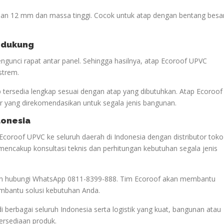
lan 12 mm dan massa tinggi. Cocok untuk atap dengan bentang besa
endukung
gunci rapat antar panel. Sehingga hasilnya, atap Ecoroof UPVC
strem.
p tersedia lengkap sesuai dengan atap yang dibutuhkan. Atap Ecoroof
 yang direkomendasikan untuk segala jenis bangunan.
donesia
Ecoroof UPVC ke seluruh daerah di Indonesia dengan distributor toko
mencakup konsultasi teknis dan perhitungan kebutuhan segala jenis
akan hubungi WhatsApp 0811-8399-888. Tim Ecoroof akan membantu
mbantu solusi kebutuhan Anda.
di berbagai seluruh Indonesia serta logistik yang kuat, bangunan atau
tersediaan produk.