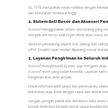
DL 1075 merupakan varian terlebar dengan keteba
dan kebutuhan struktural tinggi.
2. Sistem Anti Bocor dan Aksesori P
Ecoroof menggunakan sistem
interlocking
yang men
menjadi anti bocor saat hujan deras atau cuaca ek
Aksesori pendukung seperti nok, talang, dan sekru
UPVC Double Layer mudah dipasang sesuai standar
3. Layanan Pengiriman ke Seluruh In
Ecoroof
manufactured by Intec
siap mengirim Atap 
Ecoroof resmi yang sudah tersedia. Layanan kami 
bangunan atau jenis proyek.
Untuk informasi lebih lanjut dan pemesanan, sil
kebutuhan atap Anda dengan cepat dan akurat me
Dengan jaringan pabrik dan distributor toko resmi 
proyek Anda bisa berjalan lancar tanpa kendala ke