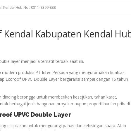
n Kendal Hub No : 0811-8399-888
f Kendal Kabupaten Kendal Hu
ble layer menjadi alternatif terbaik saat ini.
p modern produksi PT Intec Persada yang mengutamakan kualitas
 Atap Ecoroof UPVC Double Layer bergaransi sampai dengan 15 tahun
 dinding berongga untuk memberikan kesejukan, tahan karat,
uk berbagai jenis bangunan proyek maupun properti hunian pribadi.
oroof UPVC Double Layer
ng diciptakan untuk mengurangi panas dan kebisingan suara. Atap