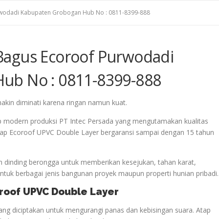
rwodadi Kabupaten Grobogan Hub No : 0811-8399-888
Bagus Ecoroof Purwodadi
ub No : 0811-8399-888
makin diminati karena ringan namun kuat.
p modern produksi PT Intec Persada yang mengutamakan kualitas
 Atap Ecoroof UPVC Double Layer bergaransi sampai dengan 15 tahun
 dinding berongga untuk memberikan kesejukan, tahan karat,
uk berbagai jenis bangunan proyek maupun properti hunian pribadi.
oroof UPVC Double Layer
ng diciptakan untuk mengurangi panas dan kebisingan suara. Atap