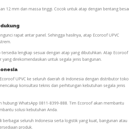
lan 12 mm dan massa tinggi. Cocok untuk atap dengan bentang besa
endukung
gunci rapat antar panel. Sehingga hasilnya, atap Ecoroof UPVC
strem.
p tersedia lengkap sesuai dengan atap yang dibutuhkan. Atap Ecoroof
 yang direkomendasikan untuk segala jenis bangunan.
donesia
Ecoroof UPVC ke seluruh daerah di Indonesia dengan distributor toko
mencakup konsultasi teknis dan perhitungan kebutuhan segala jenis
akan hubungi WhatsApp 0811-8399-888. Tim Ecoroof akan membantu
mbantu solusi kebutuhan Anda.
di berbagai seluruh Indonesia serta logistik yang kuat, bangunan atau
tersediaan produk.