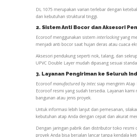
DL 1075 merupakan varian terlebar dengan keteba
dan kebutuhan struktural tinggi.
2. Sistem Anti Bocor dan Aksesori P
Ecoroof menggunakan sistem
interlocking
yang men
menjadi anti bocor saat hujan deras atau cuaca ek
Aksesori pendukung seperti nok, talang, dan sekru
UPVC Double Layer mudah dipasang sesuai standar
3. Layanan Pengiriman ke Seluruh In
Ecoroof
manufactured by Intec
siap mengirim Atap 
Ecoroof resmi yang sudah tersedia. Layanan kami 
bangunan atau jenis proyek.
Untuk informasi lebih lanjut dan pemesanan, sil
kebutuhan atap Anda dengan cepat dan akurat me
Dengan jaringan pabrik dan distributor toko resmi 
proyek Anda bisa berjalan lancar tanpa kendala ke