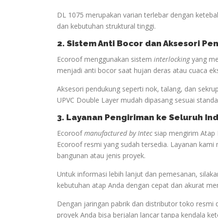
DL 1075 merupakan varian terlebar dengan keteba
dan kebutuhan struktural tinggi.
2. Sistem Anti Bocor dan Aksesori P
Ecoroof menggunakan sistem
interlocking
yang men
menjadi anti bocor saat hujan deras atau cuaca ek
Aksesori pendukung seperti nok, talang, dan sekru
UPVC Double Layer mudah dipasang sesuai standar
3. Layanan Pengiriman ke Seluruh In
Ecoroof
manufactured by Intec
siap mengirim Atap 
Ecoroof resmi yang sudah tersedia. Layanan kami 
bangunan atau jenis proyek.
Untuk informasi lebih lanjut dan pemesanan, sil
kebutuhan atap Anda dengan cepat dan akurat me
Dengan jaringan pabrik dan distributor toko resmi 
proyek Anda bisa berjalan lancar tanpa kendala ke