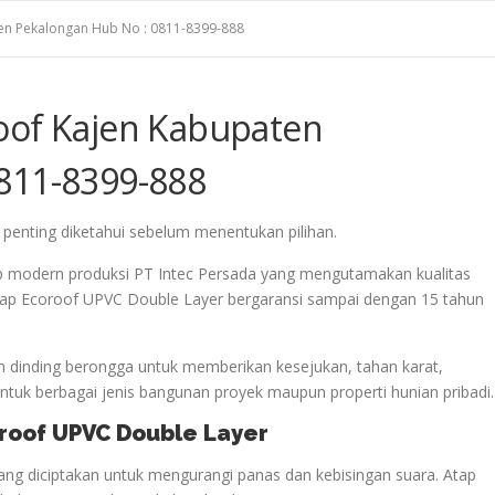
en Pekalongan Hub No : 0811-8399-888
oof Kajen Kabupaten
811-8399-888
 penting diketahui sebelum menentukan pilihan.
p modern produksi PT Intec Persada yang mengutamakan kualitas
 Atap Ecoroof UPVC Double Layer bergaransi sampai dengan 15 tahun
 dinding berongga untuk memberikan kesejukan, tahan karat,
uk berbagai jenis bangunan proyek maupun properti hunian pribadi.
oroof UPVC Double Layer
ng diciptakan untuk mengurangi panas dan kebisingan suara. Atap