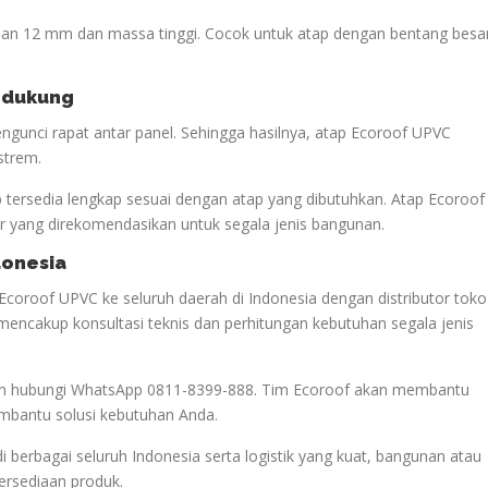
lan 12 mm dan massa tinggi. Cocok untuk atap dengan bentang besa
endukung
gunci rapat antar panel. Sehingga hasilnya, atap Ecoroof UPVC
strem.
p tersedia lengkap sesuai dengan atap yang dibutuhkan. Atap Ecoroof
 yang direkomendasikan untuk segala jenis bangunan.
donesia
Ecoroof UPVC ke seluruh daerah di Indonesia dengan distributor toko
mencakup konsultasi teknis dan perhitungan kebutuhan segala jenis
akan hubungi WhatsApp 0811-8399-888. Tim Ecoroof akan membantu
mbantu solusi kebutuhan Anda.
di berbagai seluruh Indonesia serta logistik yang kuat, bangunan atau
tersediaan produk.