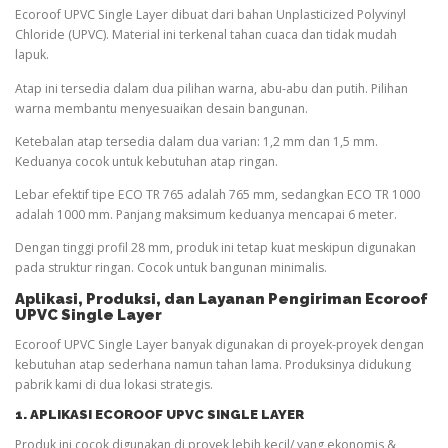
Ecoroof UPVC Single Layer dibuat dari bahan Unplasticized Polyvinyl
Chloride (UPVC). Material ini terkenal tahan cuaca dan tidak mudah
lapuk.
Atap ini tersedia dalam dua pilihan warna, abu-abu dan putih. Pilihan
warna membantu menyesuaikan desain bangunan.
Ketebalan atap tersedia dalam dua varian: 1,2 mm dan 1,5 mm.
Keduanya cocok untuk kebutuhan atap ringan.
Lebar efektif tipe ECO TR 765 adalah 765 mm, sedangkan ECO TR 1000
adalah 1000 mm. Panjang maksimum keduanya mencapai 6 meter.
Dengan tinggi profil 28 mm, produk ini tetap kuat meskipun digunakan
pada struktur ringan. Cocok untuk bangunan minimalis.
Aplikasi, Produksi, dan Layanan Pengiriman Ecoroof
UPVC Single Layer
Ecoroof UPVC Single Layer banyak digunakan di proyek-proyek dengan
kebutuhan atap sederhana namun tahan lama. Produksinya didukung
pabrik kami di dua lokasi strategis.
1. APLIKASI ECOROOF UPVC SINGLE LAYER
Produk ini cocok digunakan di proyek lebih kecil/ yang ekonomis &