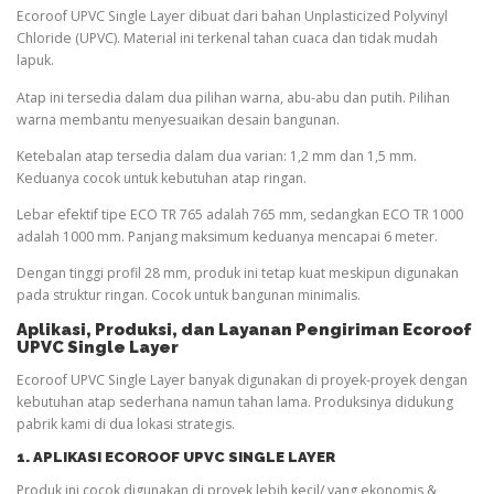
Ecoroof UPVC Single Layer dibuat dari bahan Unplasticized Polyvinyl
Chloride (UPVC). Material ini terkenal tahan cuaca dan tidak mudah
lapuk.
Atap ini tersedia dalam dua pilihan warna, abu-abu dan putih. Pilihan
warna membantu menyesuaikan desain bangunan.
Ketebalan atap tersedia dalam dua varian: 1,2 mm dan 1,5 mm.
Keduanya cocok untuk kebutuhan atap ringan.
Lebar efektif tipe ECO TR 765 adalah 765 mm, sedangkan ECO TR 1000
adalah 1000 mm. Panjang maksimum keduanya mencapai 6 meter.
Dengan tinggi profil 28 mm, produk ini tetap kuat meskipun digunakan
pada struktur ringan. Cocok untuk bangunan minimalis.
Aplikasi, Produksi, dan Layanan Pengiriman Ecoroof
UPVC Single Layer
Ecoroof UPVC Single Layer banyak digunakan di proyek-proyek dengan
kebutuhan atap sederhana namun tahan lama. Produksinya didukung
pabrik kami di dua lokasi strategis.
1. APLIKASI ECOROOF UPVC SINGLE LAYER
Produk ini cocok digunakan di proyek lebih kecil/ yang ekonomis &