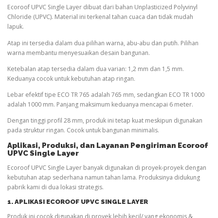
Ecoroof UPVC Single Layer dibuat dari bahan Unplasticized Polyvinyl
Chloride (UPVC). Material ini terkenal tahan cuaca dan tidak mudah
lapuk.
Atap ini tersedia dalam dua pilihan warna, abu-abu dan putih. Pilihan
warna membantu menyesuaikan desain bangunan.
Ketebalan atap tersedia dalam dua varian: 1,2 mm dan 1,5 mm.
Keduanya cocok untuk kebutuhan atap ringan.
Lebar efektif tipe ECO TR 765 adalah 765 mm, sedangkan ECO TR 1000
adalah 1000 mm. Panjang maksimum keduanya mencapai 6 meter.
Dengan tinggi profil 28 mm, produk ini tetap kuat meskipun digunakan
pada struktur ringan. Cocok untuk bangunan minimalis.
Aplikasi, Produksi, dan Layanan Pengiriman Ecoroof
UPVC Single Layer
Ecoroof UPVC Single Layer banyak digunakan di proyek-proyek dengan
kebutuhan atap sederhana namun tahan lama. Produksinya didukung
pabrik kami di dua lokasi strategis.
1. APLIKASI ECOROOF UPVC SINGLE LAYER
Produk ini cocok digunakan di proyek lebih kecil/ yang ekonomis &