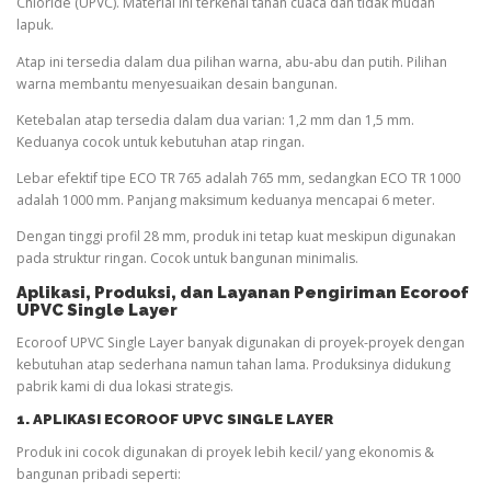
Chloride (UPVC). Material ini terkenal tahan cuaca dan tidak mudah
lapuk.
Atap ini tersedia dalam dua pilihan warna, abu-abu dan putih. Pilihan
warna membantu menyesuaikan desain bangunan.
Ketebalan atap tersedia dalam dua varian: 1,2 mm dan 1,5 mm.
Keduanya cocok untuk kebutuhan atap ringan.
Lebar efektif tipe ECO TR 765 adalah 765 mm, sedangkan ECO TR 1000
adalah 1000 mm. Panjang maksimum keduanya mencapai 6 meter.
Dengan tinggi profil 28 mm, produk ini tetap kuat meskipun digunakan
pada struktur ringan. Cocok untuk bangunan minimalis.
Aplikasi, Produksi, dan Layanan Pengiriman Ecoroof
UPVC Single Layer
Ecoroof UPVC Single Layer banyak digunakan di proyek-proyek dengan
kebutuhan atap sederhana namun tahan lama. Produksinya didukung
pabrik kami di dua lokasi strategis.
1. APLIKASI ECOROOF UPVC SINGLE LAYER
Produk ini cocok digunakan di proyek lebih kecil/ yang ekonomis &
bangunan pribadi seperti: