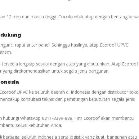
lan 12 mm dan massa tinggi. Cocok untuk atap dengan bentang besa
endukung
gunci rapat antar panel. Sehingga hasilnya, atap Ecoroof UPVC
strem.
p tersedia lengkap sesuai dengan atap yang dibutuhkan. Atap Ecoroof
 yang direkomendasikan untuk segala jenis bangunan.
donesia
Ecoroof UPVC ke seluruh daerah di Indonesia dengan distributor toko
mencakup konsultasi teknis dan perhitungan kebutuhan segala jenis
akan hubungi WhatsApp 0811-8399-888. Tim Ecoroof akan membantu
mbantu solusi kebutuhan Anda.
di berbagai seluruh Indonesia serta logistik yang kuat, bangunan atau