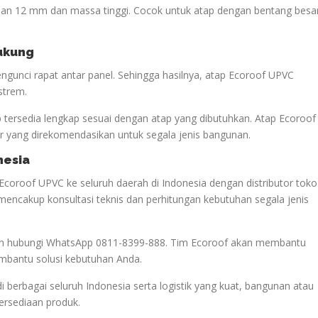
lan 12 mm dan massa tinggi. Cocok untuk atap dengan bentang besa
dukung
gunci rapat antar panel. Sehingga hasilnya, atap Ecoroof UPVC
strem.
p tersedia lengkap sesuai dengan atap yang dibutuhkan. Atap Ecoroof
 yang direkomendasikan untuk segala jenis bangunan.
nesia
Ecoroof UPVC ke seluruh daerah di Indonesia dengan distributor toko
mencakup konsultasi teknis dan perhitungan kebutuhan segala jenis
akan hubungi WhatsApp 0811-8399-888. Tim Ecoroof akan membantu
mbantu solusi kebutuhan Anda.
di berbagai seluruh Indonesia serta logistik yang kuat, bangunan atau
tersediaan produk.