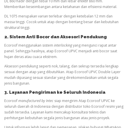
DL 860 hadir dengan tebal 10 mm dan lebar efektif 860 mm.
Memberikan keseimbangan antara ketahanan dan efisiensi material.
DL 1075 merupakan varian terlebar dengan ketebalan 12 mm dan
massa tinggi. Cocok untuk atap dengan bentang besar dan kebutuhan
struktural tinggi.
2. Sistem Anti Bocor dan Aksesori Pendukung
Ecoroof menggunakan sistem
interlocking
yang mengunci rapat antar
panel. Sehingga hasilnya, atap Ecoroof UPVC menjadi anti bocor saat
hujan deras atau cuaca ekstrem.
Aksesori pendukung seperti nok, talang, dan sekrup tersedia lengkap
sesuai dengan atap yang dibutuhkan. Atap Ecoroof UPVC Double Layer
mudah dipasang sesuai standar yang direkomendasikan untuk segala
jenis bangunan.
3. Layanan Pengiriman ke Seluruh Indonesia
Ecoroof
manufactured by Intec
siap mengirim Atap Ecoroof UPVC ke
seluruh daerah di Indonesia dengan distributor toko Ecoroof resmi yang
sudah tersedia. Layanan kami mencakup konsultasi teknis dan
perhitungan kebutuhan segala jenis bangunan atau jenis proyek.
Untuk informasi lebih lanjut dan pemesanan, silakan hubungi WhatsApp