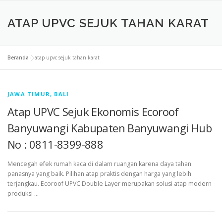
ATAP UPVC SEJUK TAHAN KARAT
Beranda
»
atap upvc sejuk tahan karat
JAWA TIMUR, BALI
Atap UPVC Sejuk Ekonomis Ecoroof
Banyuwangi Kabupaten Banyuwangi Hub
No : 0811-8399-888
Mencegah efek rumah kaca di dalam ruangan karena daya tahan
panasnya yang baik. Pilihan atap praktis dengan harga yang lebih
terjangkau. Ecoroof UPVC Double Layer merupakan solusi atap modern
produksi …