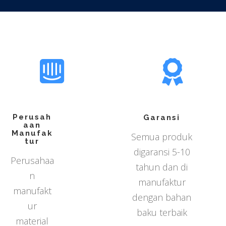
Perusah
Garansi
aan
Manufak
Semua produk
tur
digaransi 5-10
Perusahaa
tahun dan di
n
manufaktur
manufakt
dengan bahan
ur
baku terbaik
material