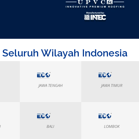
i Seluruh Wilayah Indonesia
JAWA TENGAH
JAWA TIMUR
N
BALI
LOMBOK