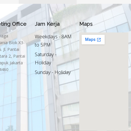
ting Office
Jam Kerja
Maps
Niaga
Weekdays - 8AM
ania Blok X3-
to 5PM
 Jl. Pantai
Saturday -
tara 2, Pantai
Holiday
apuk Jakarta
4460
Sunday - Holiday